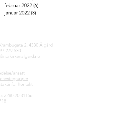
februar 2022
(6)
6 innlegg
januar 2022
(3)
3 innlegg
tinfo
 Krambugata 2, 4330 Ålgård
997 279 530
n@norkirkenalgard.no
edelse
/
ansatt
jenestegrupper
taktinfo:
Kontakt
o: 3280.20.31156
718