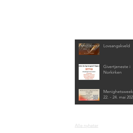
Siste nyheter
Lovsangskveld
Givertjeneste i
Norkirken
Menighetswee
22. - 24. mai 20
Alle nyheter