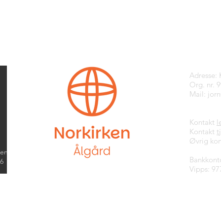
Kontak
Adresse:
Org. nr. 
Mail:
jor
Kontakt
l
Kontakt
t
Øvrig kon
kend
Bankkont
26
Vipps: 97