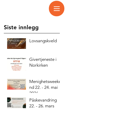
Siste innlegg
Lovsangskveld
Givertjeneste i
Norkirken
Menighetsweeke
nd 22. - 24. mai
2026
Påskevandring
22. - 26. mars