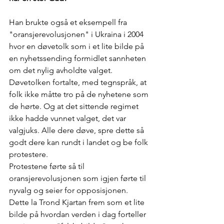
Han brukte også et eksempell fra 
"oransjerevolusjonen" i Ukraina i 2004 
hvor en døvetolk som i et lite bilde på 
en nyhetssending formidlet sannheten 
om det nylig avholdte valget. 
Døvetolken fortalte, med tegnspråk, at 
folk ikke måtte tro på de nyhetene som 
de hørte. Og at det sittende regimet 
ikke hadde vunnet valget, det var 
valgjuks. Alle dere døve, spre dette så 
godt dere kan rundt i landet og be folk 
protestere. 
Protestene førte så til 
oransjerevolusjonen som igjen førte til 
nyvalg og seier for opposisjonen. 
Dette la Trond Kjartan frem som et lite 
bilde på hvordan verden i dag forteller 