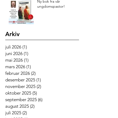
Ny bok fra vår
ungdomspastor!
Arkiv
juli 2026
(1)
1 innlegg
juni 2026
(1)
1 innlegg
mai 2026
(1)
1 innlegg
mars 2026
(1)
1 innlegg
februar 2026
(2)
2 innlegg
desember 2025
(1)
1 innlegg
november 2025
(2)
2 innlegg
oktober 2025
(5)
5 innlegg
september 2025
(6)
6 innlegg
august 2025
(2)
2 innlegg
juli 2025
(2)
2 innlegg