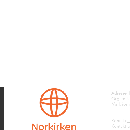
Kontak
Adresse:
Org. nr. 
Mail:
jor
Kontakt
l
Kontakt
t