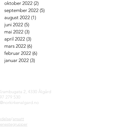
oktober 2022
(2)
2 innlegg
september 2022
(5)
5 innlegg
august 2022
(1)
1 innlegg
juni 2022
(5)
5 innlegg
mai 2022
(3)
3 innlegg
april 2022
(3)
3 innlegg
mars 2022
(6)
6 innlegg
februar 2022
(6)
6 innlegg
januar 2022
(3)
3 innlegg
tinfo
 Krambugata 2, 4330 Ålgård
997 279 530
n@norkirkenalgard.no
edelse
/
ansatt
jenestegrupper