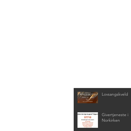
Siste nyheter
Lovsangskveld
Givertjeneste i
Norkirken