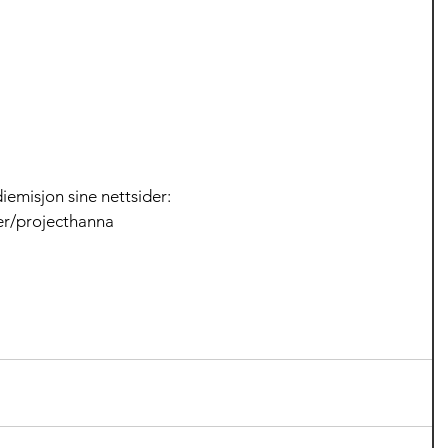
emisjon sine nettsider: 
er/projecthanna