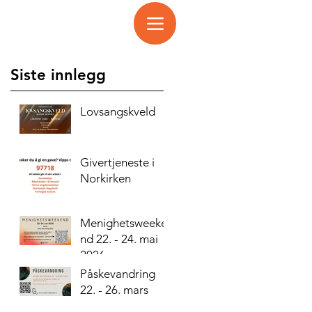
Siste innlegg
Lovsangskveld
Givertjeneste i
Norkirken
Menighetsweeke
nd 22. - 24. mai
2026
Påskevandring
22. - 26. mars