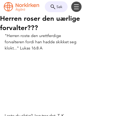
Søk
Herren roser den uærlige
forvalter???
"Herren roste den urettferdige 
forvalteren fordi han hadde skikket seg 
klokt..." Lukas 16:8 A
Leste du riktig? Jeg tror det. T. K. 