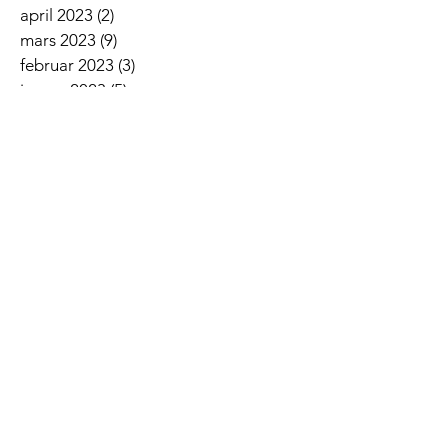
april 2023
(2)
2 innlegg
mars 2023
(9)
9 innlegg
februar 2023
(3)
3 innlegg
januar 2023
(5)
5 innlegg
desember 2022
(2)
2 innlegg
november 2022
(7)
7 innlegg
oktober 2022
(2)
2 innlegg
september 2022
(5)
5 innlegg
august 2022
(1)
1 innlegg
juni 2022
(5)
5 innlegg
mai 2022
(3)
3 innlegg
april 2022
(3)
3 innlegg
mars 2022
(6)
6 innlegg
februar 2022
(6)
6 innlegg
januar 2022
(3)
3 innlegg
Siste nyheter
Lovsangskveld