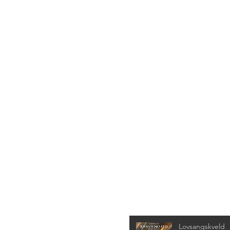
Siste nyheter
Lovsangskveld