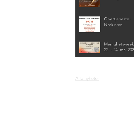
Givertjeneste i
Norkirken
Menighetswee
22. - 24. mai 20
Alle nyheter