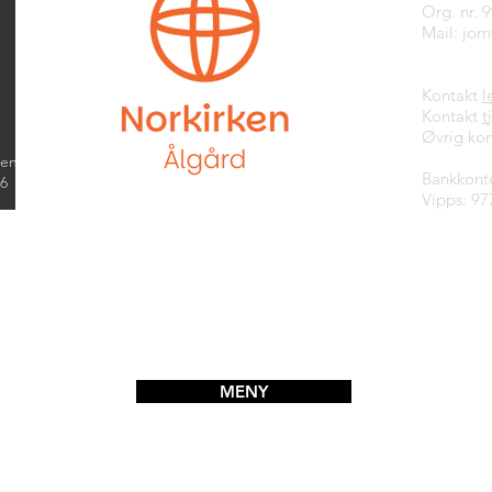
Org. nr. 
Mail:
jor
Kontakt
l
Kontakt
t
Øvrig kon
kend
Bankkont
26
Vipps: 97
MENY