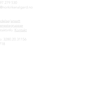
997 279 530
n@norkirkenalgard.no
edelse
/
ansatt
jenestegrupper
taktinfo:
Kontakt
o: 3280.20.31156
718