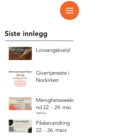
Siste innlegg
Lovsangskveld
Givertjeneste i
Norkirken
Menighetsweeke
nd 22. - 24. mai
2026
Påskevandring
22. - 26. mars