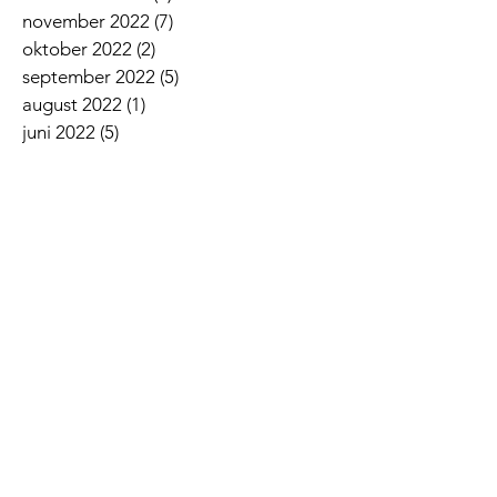
november 2022
(7)
7 innlegg
oktober 2022
(2)
2 innlegg
september 2022
(5)
5 innlegg
august 2022
(1)
1 innlegg
juni 2022
(5)
5 innlegg
mai 2022
(3)
3 innlegg
april 2022
(3)
3 innlegg
mars 2022
(6)
6 innlegg
februar 2022
(6)
6 innlegg
januar 2022
(3)
3 innlegg
Siste nyheter
Lovsangskveld
Givertjeneste i Norkirken