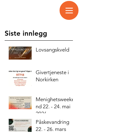
Siste innlegg
Lovsangskveld
Givertjeneste i
Norkirken
Menighetsweeke
nd 22. - 24. mai
2026
Påskevandring
22. - 26. mars