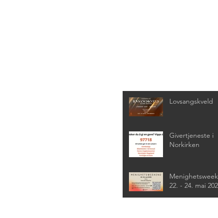
Siste nyheter
Lovsangskveld
Givertjeneste i
Norkirken
Menighetswee
22. - 24. mai 20