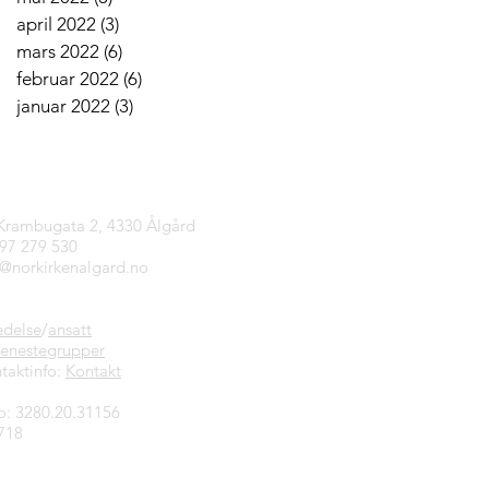
april 2022
(3)
3 innlegg
mars 2022
(6)
6 innlegg
februar 2022
(6)
6 innlegg
januar 2022
(3)
3 innlegg
tinfo
 Krambugata 2, 4330 Ålgård
997 279 530
n@norkirkenalgard.no
edelse
/
ansatt
jenestegrupper
taktinfo:
Kontakt
o: 3280.20.31156
718