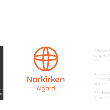
Kontak
Adresse:
Org. nr. 
Mail:
jor
Kontakt
l
Kontakt
t
Øvrig kon
kend
Bankkont
26
Vipps: 97