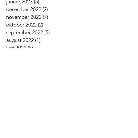
januar 2023
(5)
5 innlegg
desember 2022
(2)
2 innlegg
november 2022
(7)
7 innlegg
oktober 2022
(2)
2 innlegg
september 2022
(5)
5 innlegg
august 2022
(1)
1 innlegg
juni 2022
(5)
5 innlegg
mai 2022
(3)
3 innlegg
april 2022
(3)
3 innlegg
mars 2022
(6)
6 innlegg
februar 2022
(6)
6 innlegg
januar 2022
(3)
3 innlegg
Siste nyheter
Lovsangskveld
Givertjeneste i Norkirken