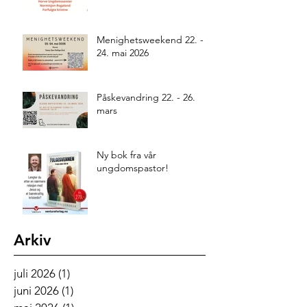
Menighetsweekend 22. -
24. mai 2026
Påskevandring 22. - 26.
mars
Ny bok fra vår
ungdomspastor!
Arkiv
juli 2026
(1)
1 innlegg
juni 2026
(1)
1 innlegg