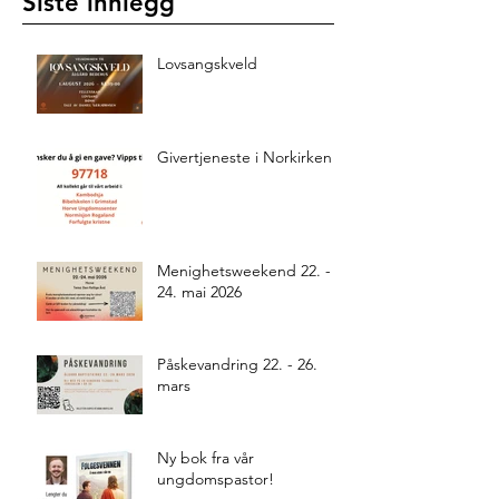
Siste innlegg
Lovsangskveld
Givertjeneste i Norkirken
Menighetsweekend 22. -
24. mai 2026
Påskevandring 22. - 26.
mars
Ny bok fra vår
ungdomspastor!