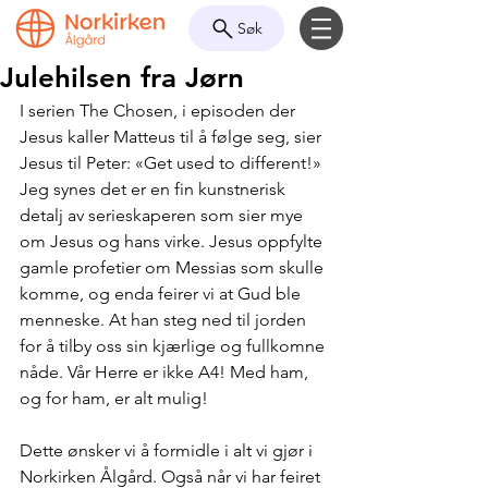
Søk
Julehilsen fra Jørn
I serien The Chosen, i episoden der 
Jesus kaller Matteus til å følge seg, sier 
Jesus til Peter: «Get used to different!» 
Jeg synes det er en fin kunstnerisk 
detalj av serieskaperen som sier mye 
om Jesus og hans virke. Jesus oppfylte 
gamle profetier om Messias som skulle 
komme, og enda feirer vi at Gud ble 
menneske. At han steg ned til jorden 
for å tilby oss sin kjærlige og fullkomne 
nåde. Vår Herre er ikke A4! Med ham, 
og for ham, er alt mulig!
Dette ønsker vi å formidle i alt vi gjør i 
Norkirken Ålgård. Også når vi har feiret 