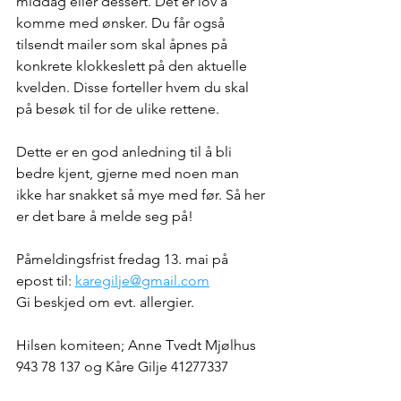
middag eller dessert. Det er lov å 
komme med ønsker. Du får også 
tilsendt mailer som skal åpnes på 
konkrete klokkeslett på den aktuelle 
kvelden. Disse forteller hvem du skal 
på besøk til for de ulike rettene.
Dette er en god anledning til å bli 
bedre kjent, gjerne med noen man 
ikke har snakket så mye med før. Så her 
er det bare å melde seg på!
Påmeldingsfrist fredag 13. mai på 
epost til: 
karegilje@gmail.com
Gi beskjed om evt. allergier.
Hilsen komiteen; Anne Tvedt Mjølhus 
943 78 137 og Kåre Gilje 41277337