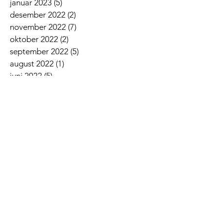
januar 2023
(5)
5 innlegg
desember 2022
(2)
2 innlegg
november 2022
(7)
7 innlegg
oktober 2022
(2)
2 innlegg
september 2022
(5)
5 innlegg
august 2022
(1)
1 innlegg
juni 2022
(5)
5 innlegg
mai 2022
(3)
3 innlegg
april 2022
(3)
3 innlegg
mars 2022
(6)
6 innlegg
februar 2022
(6)
6 innlegg
januar 2022
(3)
3 innlegg
Siste nyheter
Lovsangskveld
Givertjeneste i Norkirken