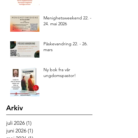
Menighetsweekend 22. -
24. mai 2026
Påskevandring 22. - 26.
mars
Ny bok fra vår
ungdomspastor!
Arkiv
juli 2026
(1)
1 innlegg
juni 2026
(1)
1 innlegg