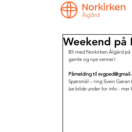
Weekend på H
Bli med Norkirken Ålgård på
gamle og nye venner!
Påmelding til svgped@gmail.
Spørsmål – ring Svein Gøran (
(se bilde under for info - m