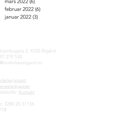
mars 2022
(6)
6 innlegg
februar 2022
(6)
6 innlegg
januar 2022
(3)
3 innlegg
tinfo
 Krambugata 2, 4330 Ålgård
997 279 530
n@norkirkenalgard.no
edelse
/
ansatt
jenestegrupper
taktinfo:
Kontakt
o: 3280.20.31156
718