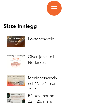
Siste innlegg
Lovsangskveld
Givertjeneste i
Norkirken
Menighetsweeke
nd 22. - 24. mai
2026
Påskevandring
22. - 26. mars