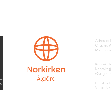
Kontak
Adresse:
Org. nr. 
Mail:
jor
Kontakt
l
Kontakt
t
Øvrig kon
kend
Bankkont
26
Vipps: 97