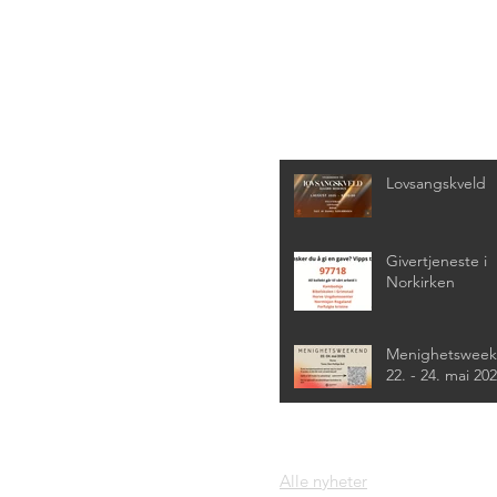
Siste nyheter
Lovsangskveld
Givertjeneste i
Norkirken
Menighetswee
22. - 24. mai 20
Alle nyheter