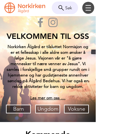
Søk
VELKOMMEN TIL OSS
Norkirken Ålgård er tilsluttet Normisjon og
er et fellesskap i alle aldre som ønsker å
følge Jesus. Visjonen vår er "å gjøre
mennesker til nære venner av Jesus". Vi
samles i forskjellige små grupper rundt om i
hjemmene og har gudstjeneste annenhver
søndag på Ålgård Bedehus. Vi har også en
rekke aktiviteter for barn og ungdom.
Les mer om oss ....
Barn
Ungdom
Voksne