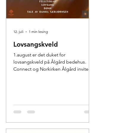
12. juli
1 min lesing
Lovsangskveld
1.august er det duket for
lovsangskveld på Ålgård bedehus.
Connect og Norkirken Ålgård inviterer
for tredje året på rad til full fest med
fokus på Jesus gjennom både lovsang
og tale. I sommer får vi besøk av
Daniel Sæbjørnsen som skal tale for
oss og lovsangsteamet består som
tidligere år av nye og eldre venner av
fellesskapet vårt. Vi tror dette blir bra,
og kanskje trangt, så møt gjerne opp i