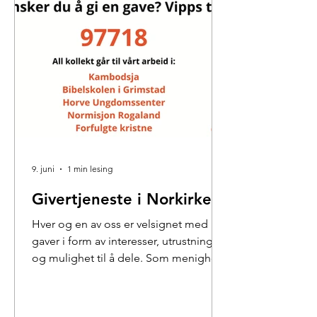
god tid. Vi ber om godt fellesskap
med Jesus og hverandre.
9. juni
1 min lesing
Givertjeneste i Norkirken
Hver og en av oss er velsignet med
gaver i form av interesser, utrustning
og mulighet til å dele. Som menighet
har vi valgt fem hovedsaker som vi
deler vår kollekt til. Dette er vårt arbeid
og det er både lokalt og internasjonalt.