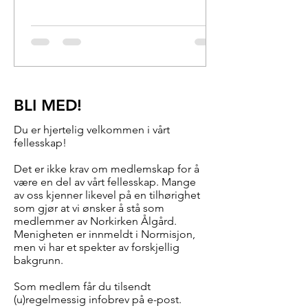
Gjennom vår bønn og kollekt gir vi
som menighet til Horve
Ungdomssenter; Bibelskolen i
Grimstad; Normisjon region Rogaland;
Forfulgte kristne og arbeidet i
Kambodsja. Vi gir fordi vi selv er gitt!
BLI MED!
For drift og tjeneste er vi også
avhengig av forutsi
Du er hjertelig velkommen i vårt
fellesskap!
Det er ikke krav om medlemskap for å
være en del av vårt fellesskap. Mange
av oss kjenner likevel på en tilhørighet
som gjør at vi ønsker å stå som
medlemmer av Norkirken Ålgård.
Menigheten er innmeldt i Normisjon,
men vi har et spekter av forskjellig
bakgrunn.
Som medlem får du tilsendt
(u)regelmessig infobrev på e-post.