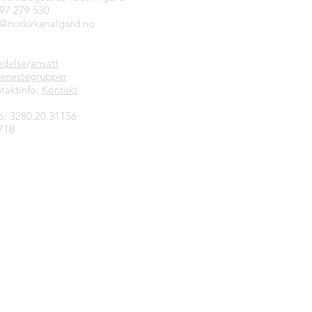
997 279 530
n@norkirkenalgard.no
edelse
/
ansatt
jenestegrupper
taktinfo:
Kontakt
o: 3280.20.31156
718