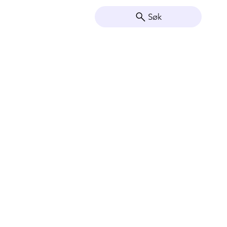
Søk
Vis so