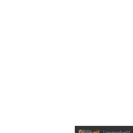
Siste nyheter
Lovsangskveld