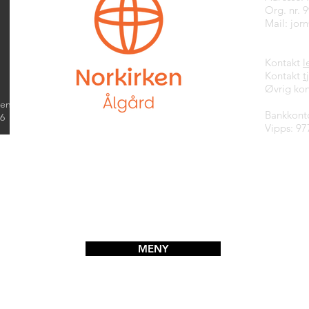
Org. nr. 
Mail:
jor
Kontakt
l
Kontakt
t
Øvrig kon
kend
Bankkont
26
Vipps: 97
MENY