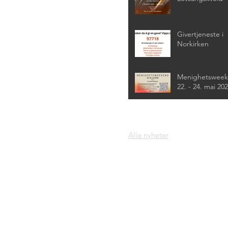
Givertjeneste i
Norkirken
Menighetswee
22. - 24. mai 20
Alle nyheter