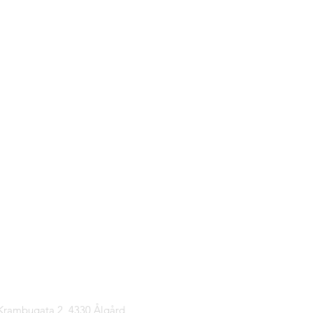
tinfo
 Krambugata 2, 4330 Ålgård