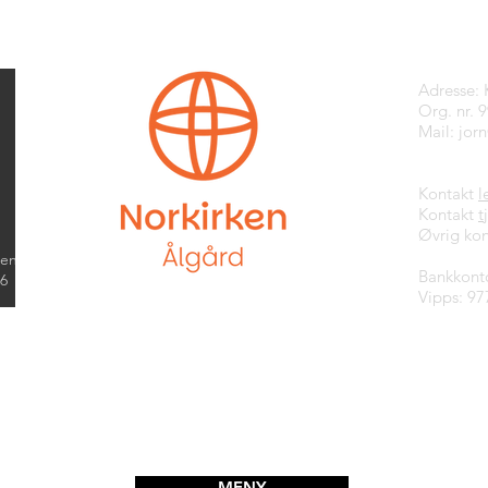
Kontak
Adresse:
Org. nr. 
Mail:
jor
Kontakt
l
Kontakt
t
Øvrig kon
kend
Bankkont
26
Vipps: 97
MENY