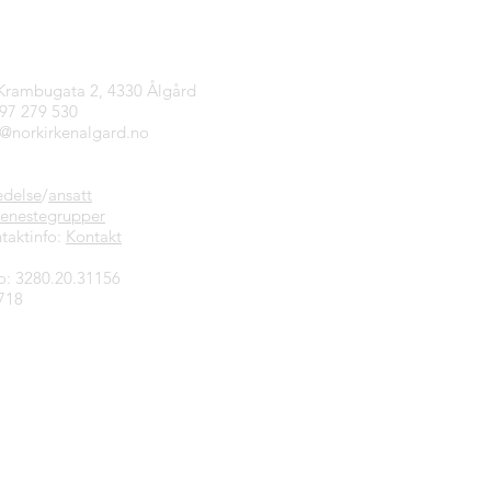
tinfo
 Krambugata 2, 4330 Ålgård
997 279 530
n@norkirkenalgard.no
edelse
/
ansatt
jenestegrupper
taktinfo:
Kontakt
o: 3280.20.31156
718