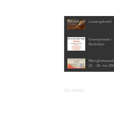
Siste nyheter
Lovsangskveld
Givertjeneste i
Norkirken
Menighetswee
22. - 24. mai 20
Alle nyheter