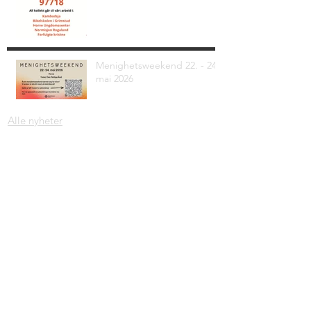
Menighetsweekend 22. - 24.
mai 2026
Alle nyheter
Adresse: Krambugata 2, 4330 Ålgård
Org. nr.
997 279 530