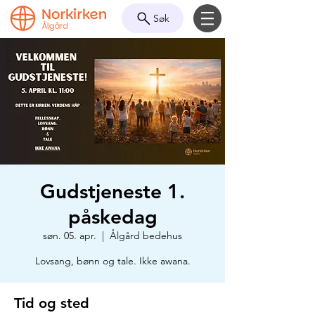
Søk
Gudstjeneste 1.
påskedag
søn. 05. apr.
  |  
Ålgård bedehus
Lovsang, bønn og tale. Ikke awana.
Tid og sted