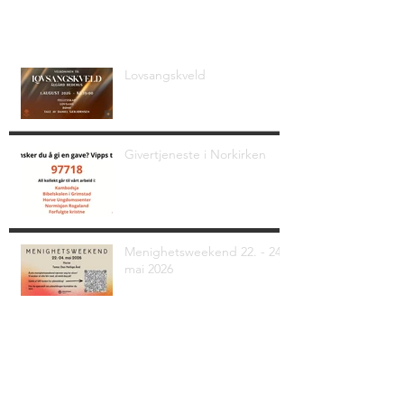
Siste nyheter
Lovsangskveld
Givertjeneste i Norkirken
Menighetsweekend 22. - 24.
mai 2026
Alle nyheter