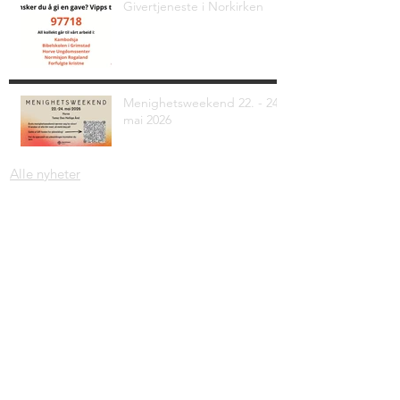
Givertjeneste i Norkirken
Menighetsweekend 22. - 24.
mai 2026
Alle nyheter
Adresse: Krambugata 2, 4330 Ålgård