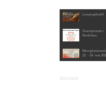
Siste nyheter
Lovsangskveld
Givertjeneste i
Norkirken
Menighetswee
22. - 24. mai 20
Alle nyheter