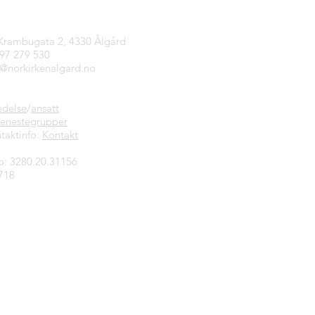
tinfo
 Krambugata 2, 4330 Ålgård
997 279 530
n@norkirkenalgard.no
edelse
/
ansatt
jenestegrupper
taktinfo:
Kontakt
o: 3280.20.31156
718