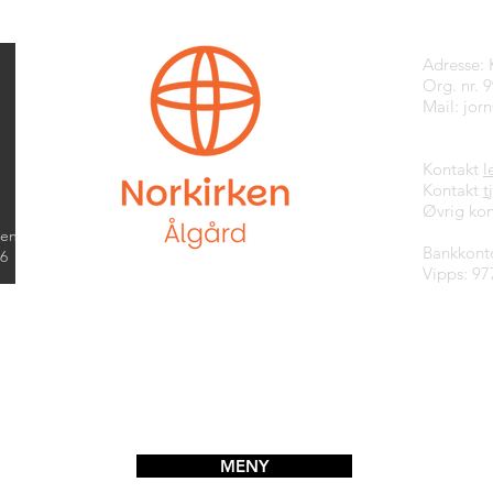
Kontak
Adresse:
Org. nr. 
Mail:
jor
Kontakt
l
Kontakt
t
Øvrig kon
kend
Bankkont
26
Vipps: 97
MENY