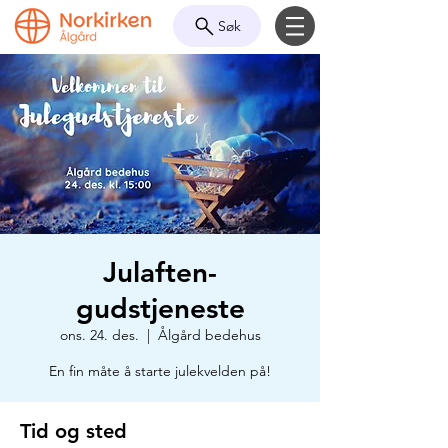
Søk
Julaften-
gudstjeneste
ons. 24. des.
  |  
Ålgård bedehus
En fin måte å starte julekvelden på!
Tid og sted