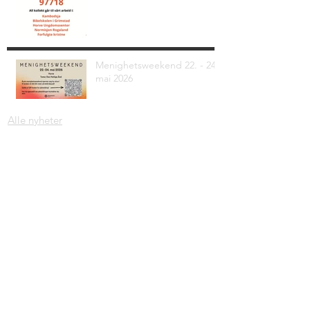
Menighetsweekend 22. - 24.
mai 2026
Alle nyheter
Adresse: Krambugata 2, 4330 Ålgård
Org. nr.
997 279 530