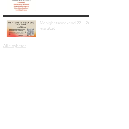
Menighetsweekend 22. - 24.
mai 2026
Alle nyheter
Adresse: Krambugata 2, 4330 Ålgård
Org. nr.
997 279 530
Mail:
jorn@norkirkenalgard.no