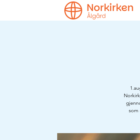
1.au
Norkirk
gjenno
som s