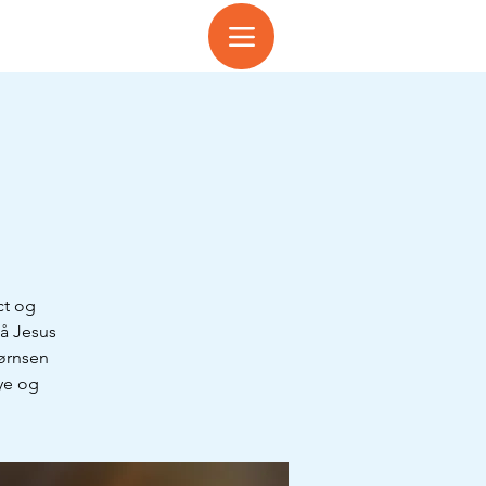
ct og
på Jesus
jørnsen
nye og