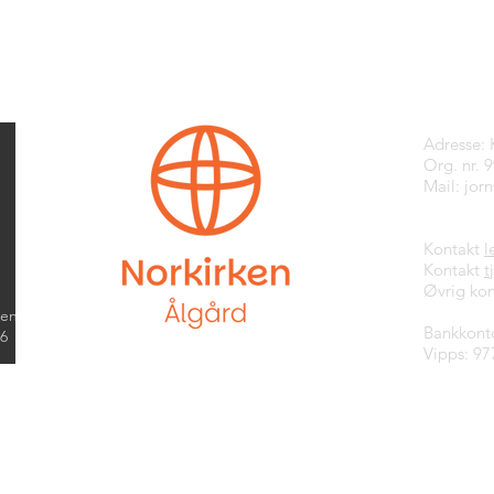
Kontak
Adresse:
Org. nr. 
Mail:
jor
Kontakt
l
Kontakt
t
Øvrig kon
kend
Bankkont
26
Vipps: 97