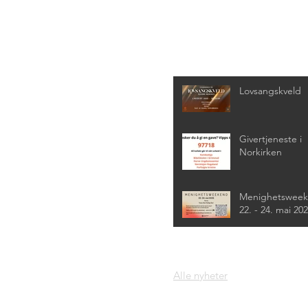
Siste nyheter
Lovsangskveld
Givertjeneste i
Norkirken
Menighetswee
22. - 24. mai 20
Alle nyheter