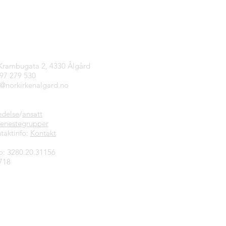
tinfo
 Krambugata 2, 4330 Ålgård
997 279 530
n@norkirkenalgard.no
edelse
/
ansatt
jenestegrupper
taktinfo:
Kontakt
o: 3280.20.31156
718