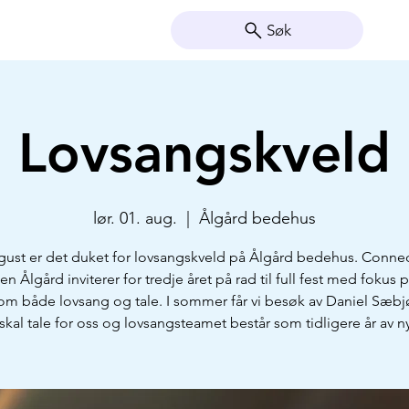
Søk
Lovsangskveld
lør. 01. aug.
  |  
Ålgård bedehus
gust er det duket for lovsangskveld på Ålgård bedehus. Conne
en Ålgård inviterer for tredje året på rad til full fest med fokus 
m både lovsang og tale. I sommer får vi besøk av Daniel Sæb
kal tale for oss og lovsangsteamet består som tidligere år av 