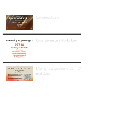
Siste nyheter
Lovsangskveld
Givertjeneste i Norkirken
Menighetsweekend 22. - 24.
mai 2026
Alle nyheter