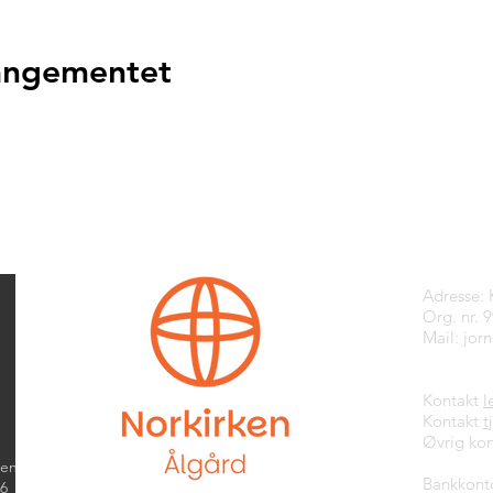
rangementet
Kontak
Adresse:
Org. nr. 
Mail:
jor
Kontakt
l
Kontakt
t
Øvrig kon
kend
Bankkont
26