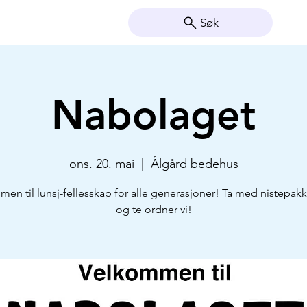
Søk
Nabolaget
ons. 20. mai
  |  
Ålgård bedehus
en til lunsj-fellesskap for alle generasjoner! Ta med nistepakke
og te ordner vi!