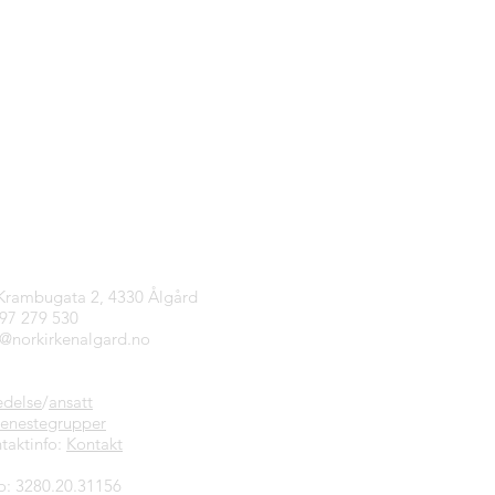
tinfo
 Krambugata 2, 4330 Ålgård
997 279 530
n@norkirkenalgard.no
edelse
/
ansatt
jenestegrupper
taktinfo:
Kontakt
o: 3280.20.31156