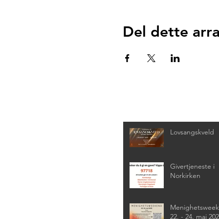
Del dette ar
Siste nyheter
Lovsangskveld
Givertjeneste i
Norkirken
Menighetswee
22. - 24. mai 20