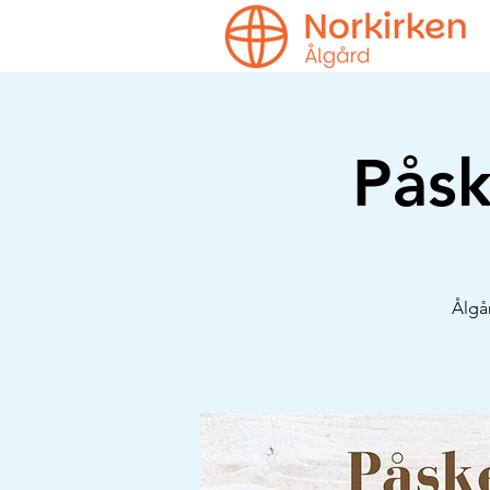
Pås
Ålgå