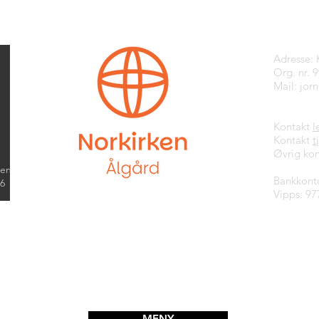
Kontak
Adresse:
Org. nr. 
Mail:
jor
Kontakt
l
Kontakt
t
Øvrig kon
kend
Bankkont
26
Vipps: 97
MENY