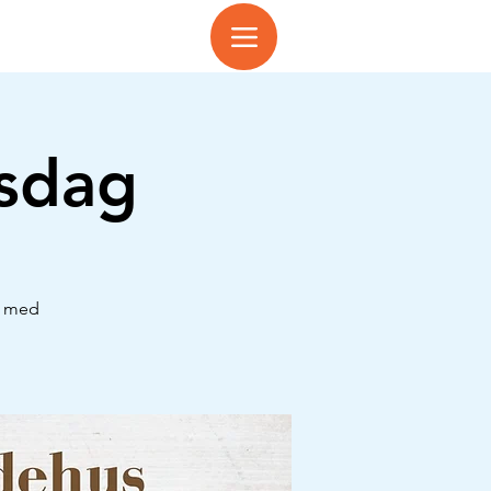
sdag
e med