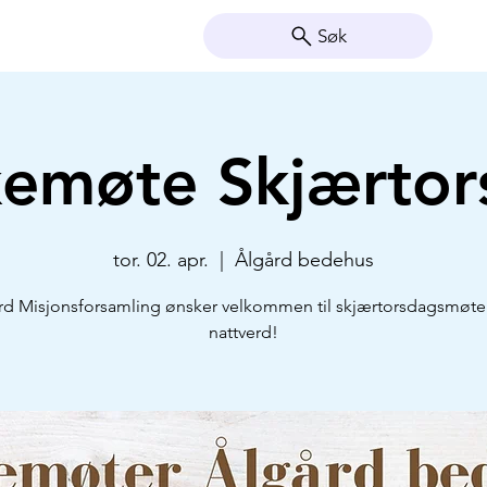
Søk
kemøte Skjærtor
tor. 02. apr.
  |  
Ålgård bedehus
rd Misjonsforsamling ønsker velkommen til skjærtorsdagsmøt
nattverd!