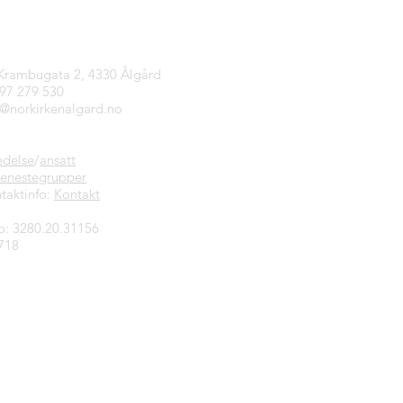
tinfo
 Krambugata 2, 4330 Ålgård
997 279 530
n@norkirkenalgard.no
edelse
/
ansatt
jenestegrupper
taktinfo:
Kontakt
o: 3280.20.31156
718