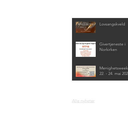
Siste nyheter
Lovsangskveld
Givertjeneste i
Norkirken
Menighetswee
22. - 24. mai 20
Alle nyheter