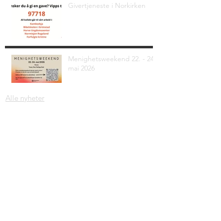
Givertjeneste i Norkirken
Menighetsweekend 22. - 24.
mai 2026
Alle nyheter
Adresse: Krambugata 2, 4330 Ålgård