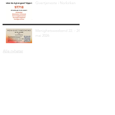
Givertjeneste i Norkirken
Menighetsweekend 22. - 24.
mai 2026
Alle nyheter
Adresse: Krambugata 2, 4330 Ålgård