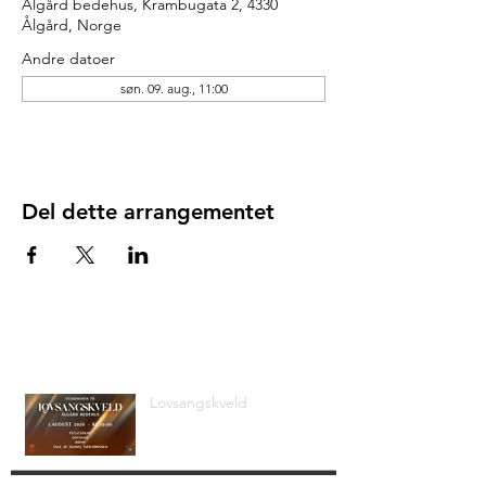
Ålgård bedehus, Krambugata 2, 4330
Ålgård, Norge
Andre datoer
søn. 09. aug., 11:00
Del dette arrangementet
Siste nyheter
Lovsangskveld