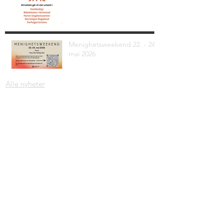
Menighetsweekend 22. - 24.
mai 2026
Alle nyheter
Adresse: Krambugata 2, 4330 Ålgård
Org. nr.
997 279 530
Mail:
jorn@norkirkenalgard.no