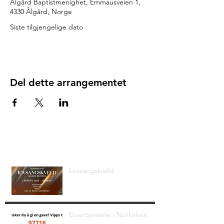
Ålgård Baptistmenighet, Emmausveien 1,
4330 Ålgård, Norge
Siste tilgjengelige dato
Del dette arrangementet
Siste nyheter
Lovsangskveld
Givertjeneste i Norkirken