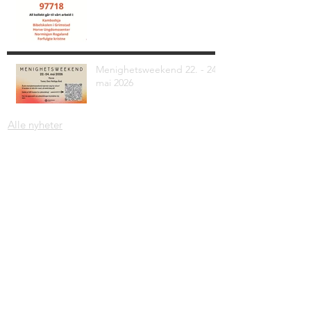
Menighetsweekend 22. - 24.
mai 2026
Alle nyheter
Adresse: Krambugata 2, 4330 Ålgård
Org. nr.
997 279 530