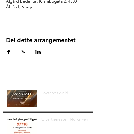
Ålgård bedehus, Krambugata 2, 4330
Ålgård, Norge
Del dette arrangementet
Siste nyheter
Lovsangskveld
Givertjeneste i Norkirken