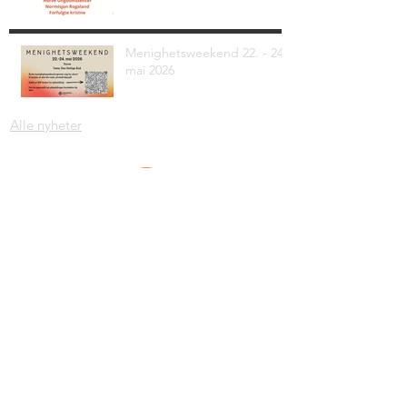
Menighetsweekend 22. - 24.
mai 2026
Alle nyheter
Adresse: Krambugata 2, 4330 Ålgård
Org. nr.
997 279 530
Mail:
jorn@norkirkenalgard.no