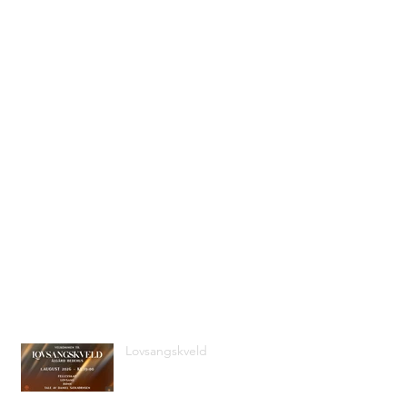
Siste nyheter
Lovsangskveld