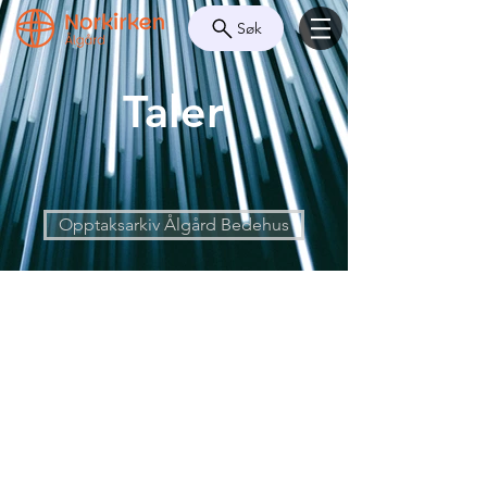
Søk
Taler
Opptaksarkiv Ålgård Bedehus