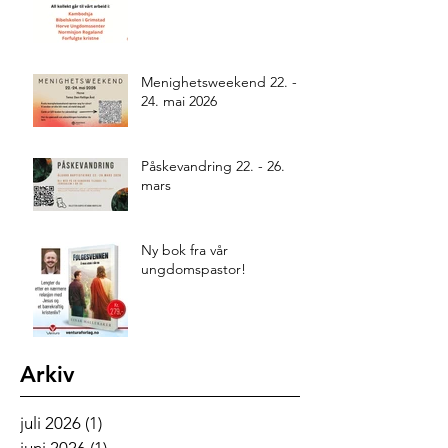
Menighetsweekend 22. -
24. mai 2026
Påskevandring 22. - 26.
mars
Ny bok fra vår
ungdomspastor!
Arkiv
juli 2026
(1)
1 innlegg
juni 2026
(1)
1 innlegg