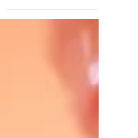
Velkommen til Gudstjeneste med AWANA
søndagsskole! Leder av Normisjon
Rogaland sitt arbeid i Kambodsja Ådne
Berge taler.