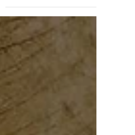
av til god mat, drøs og litt underholdning.
Her får...