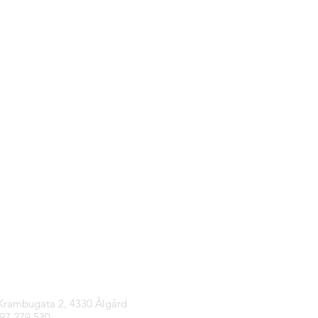
tinfo
 Krambugata 2, 4330 Ålgård
997 279 530