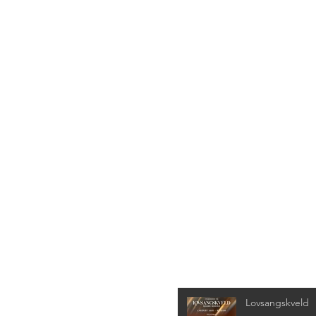
Siste nyheter
Lovsangskveld