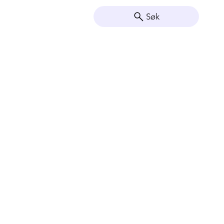
Søk
Vis so