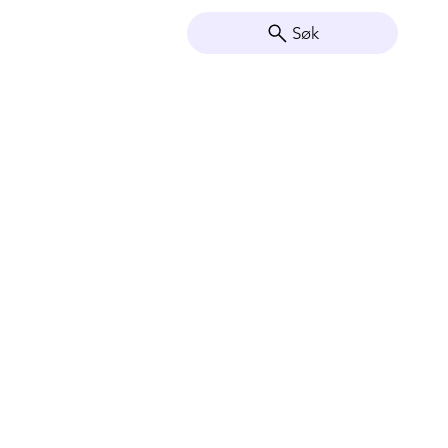
Søk
Vis so