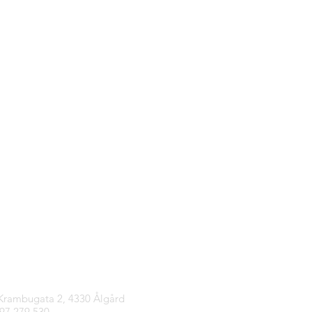
tinfo
 Krambugata 2, 4330 Ålgård
997 279 530