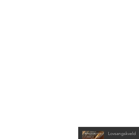
Siste nyheter
Lovsangskveld