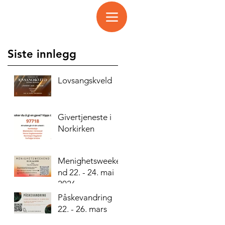
Siste innlegg
Lovsangskveld
Givertjeneste i
Norkirken
Menighetsweeke
nd 22. - 24. mai
2026
Påskevandring
22. - 26. mars