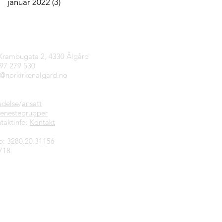
januar 2022
(3)
3 innlegg
tinfo
 Krambugata 2, 4330 Ålgård
997 279 530
n@norkirkenalgard.no
edelse
/
ansatt
jenestegrupper
taktinfo:
Kontakt
o: 3280.20.31156
718