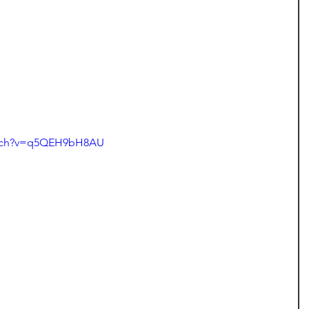
atch?v=q5QEH9bH8AU