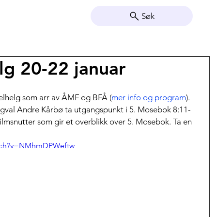
Søk
lg 20-22 januar
elhelg som arr av ÅMF og BFÅ (
mer info og program
). 
Ingval Andre Kårbø ta utgangspunkt i 5. Mosebok 8:11-
filmsnutter som gir et overblikk over 5. Mosebok. Ta en 
atch?v=NMhmDPWeftw