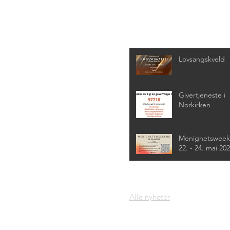
Siste nyheter
Lovsangskveld
Givertjeneste i
Norkirken
Menighetswee
22. - 24. mai 20
Alle nyheter