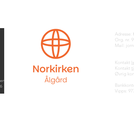
Kontak
Adresse:
Org. nr. 
Mail:
jor
Kontakt
l
Kontakt
t
Øvrig kon
kend
Bankkont
26
Vipps: 97