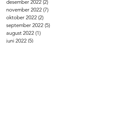
desember 2022
(2)
2 innlegg
november 2022
(7)
7 innlegg
oktober 2022
(2)
2 innlegg
september 2022
(5)
5 innlegg
august 2022
(1)
1 innlegg
juni 2022
(5)
5 innlegg
mai 2022
(3)
3 innlegg
april 2022
(3)
3 innlegg
mars 2022
(6)
6 innlegg
februar 2022
(6)
6 innlegg
januar 2022
(3)
3 innlegg
Siste nyheter
Lovsangskveld
Givertjeneste i Norkirken