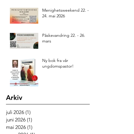
Menighetsweekend 22. -
24. mai 2026
Påskevandring 22. - 26.
mars
Ny bok fra vår
ungdomspastor!
Arkiv
juli 2026
(1)
1 innlegg
juni 2026
(1)
1 innlegg
mai 2026
(1)
1 innlegg