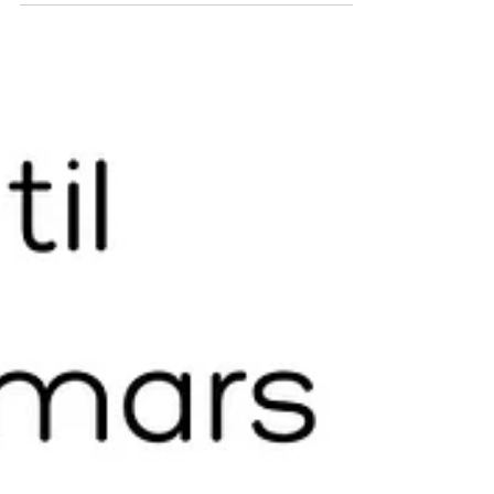
konfirmasjonsopplegget for neste år på
Ålgård bedehus! Påmelding åpner rett
etter møtet!