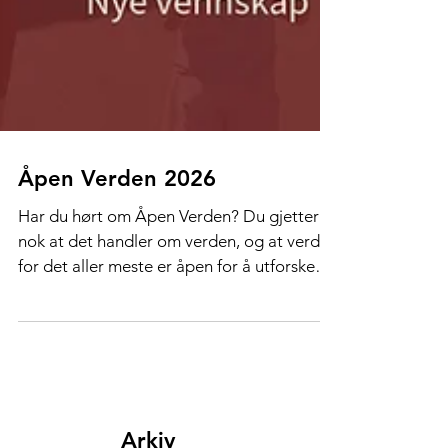
Åpen Verden 2026
Har du hørt om Åpen Verden? Du gjetter
nok at det handler om verden, og at verden
for det aller meste er åpen for å utforske
og reise i. Normisjon og Acta har etablert
et møtepunkt, eller en misjonskilde, eller et
«misjon i praksis» opplegg for familier,
ungdom og voksne som lurer på dette med
misjon.