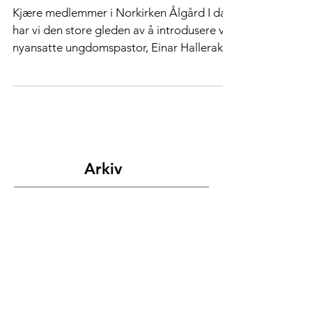
Einar, vår nye ungdomspastor!
Kjære medlemmer i Norkirken Ålgård I dag
har vi den store gleden av å introdusere vår
nyansatte ungdomspastor, Einar Halleraker.
Einar...
Arkiv
juli 2026
(1)
1 innlegg
juni 2026
(1)
1 innlegg
mai 2026
(1)
1 innlegg