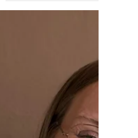
7902397562/?acontext=%7B...