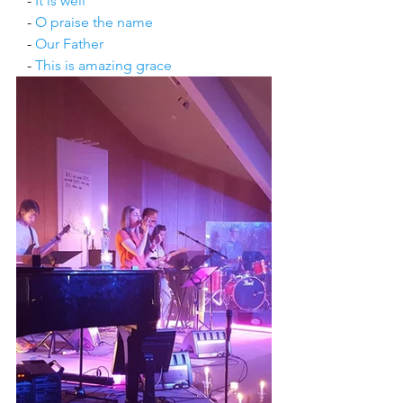
   - 
It is well
   - 
O praise the name
   - 
Our Father
   - 
This is amazing grace