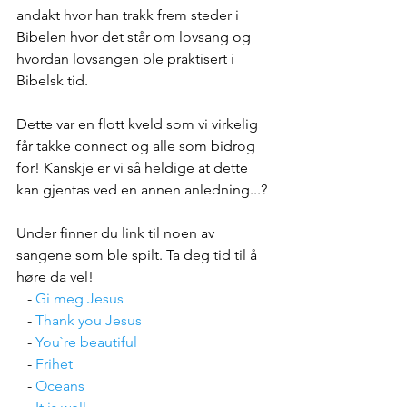
andakt hvor han trakk frem steder i 
Bibelen hvor det står om lovsang og 
hvordan lovsangen ble praktisert i 
Bibelsk tid.
Dette var en flott kveld som vi virkelig 
får takke connect og alle som bidrog 
for! Kanskje er vi så heldige at dette 
kan gjentas ved en annen anledning...?
Under finner du link til noen av 
sangene som ble spilt. Ta deg tid til å 
høre da vel!
   - 
Gi meg Jesus
   - 
Thank you Jesus
   - 
You`re beautiful
   - 
Frihet
   - 
Oceans