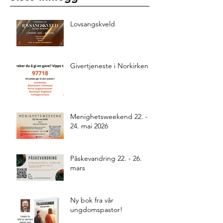
Lovsangskveld
Givertjeneste i Norkirken
Menighetsweekend 22. -
24. mai 2026
Påskevandring 22. - 26.
mars
Ny bok fra vår
ungdomspastor!