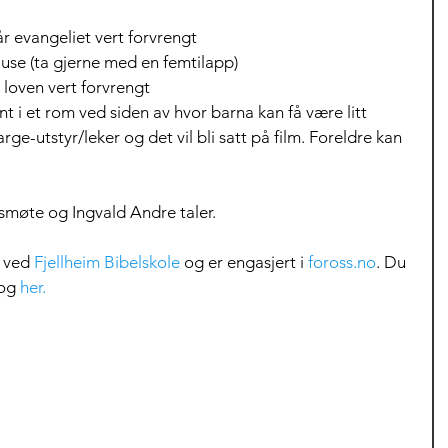
år evangeliet vert forvrengt
ause (ta gjerne med en femtilapp)
     kl. 12.00: Når loven vert forvrengt
t i et rom ved siden av hvor barna kan få være litt 
farge-utstyr/leker og det vil bli satt på film. Foreldre kan 
smøte og Ingvald Andre taler.
 ved 
Fjellheim Bibelskole
 og er engasjert i 
foross.no
. Du 
og 
her.