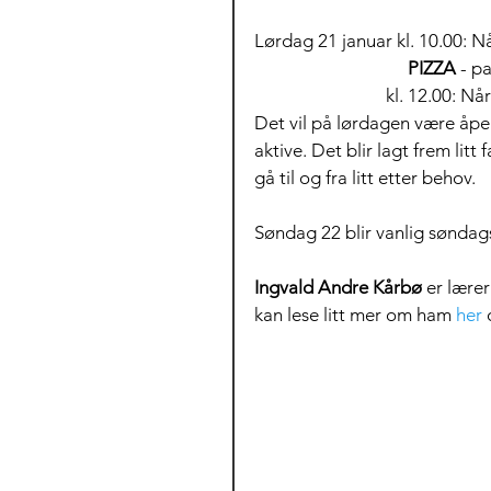
Lørdag 21 januar kl. 10.00: N
                                   PIZZA 
- p
                         
Det vil på lørdagen være åpen
aktive. Det blir lagt frem litt 
gå til og fra litt etter behov.
Søndag 22 blir vanlig søndag
Ingvald Andre Kårbø
 er lærer
kan lese litt mer om ham 
her
 