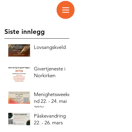
Siste innlegg
Lovsangskveld
Givertjeneste i
Norkirken
Menighetsweeke
nd 22. - 24. mai
2026
Påskevandring
22. - 26. mars