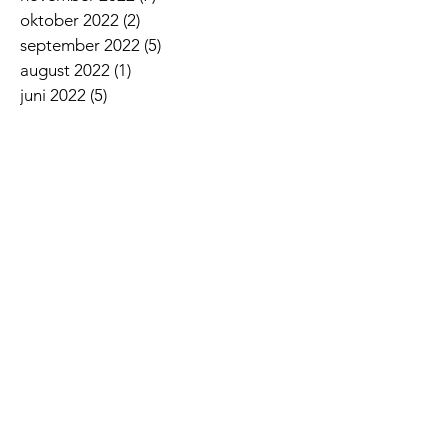
oktober 2022
(2)
2 innlegg
september 2022
(5)
5 innlegg
august 2022
(1)
1 innlegg
juni 2022
(5)
5 innlegg
mai 2022
(3)
3 innlegg
april 2022
(3)
3 innlegg
mars 2022
(6)
6 innlegg
februar 2022
(6)
6 innlegg
januar 2022
(3)
3 innlegg
Siste nyheter
Lovsangskveld
Givertjeneste i Norkirken