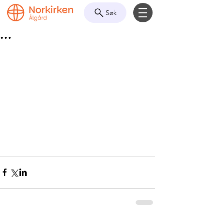
Søk
...