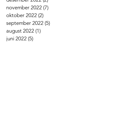
november 2022
(7)
7 innlegg
oktober 2022
(2)
2 innlegg
september 2022
(5)
5 innlegg
august 2022
(1)
1 innlegg
juni 2022
(5)
5 innlegg
mai 2022
(3)
3 innlegg
april 2022
(3)
3 innlegg
mars 2022
(6)
6 innlegg
februar 2022
(6)
6 innlegg
januar 2022
(3)
3 innlegg
Siste nyheter
Lovsangskveld
Givertjeneste i Norkirken