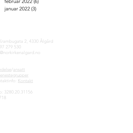
februar 2022
(6)
6 innlegg
januar 2022
(3)
3 innlegg
tinfo
 Krambugata 2, 4330 Ålgård
997 279 530
n@norkirkenalgard.no
edelse
/
ansatt
jenestegrupper
taktinfo:
Kontakt
o: 3280.20.31156
718