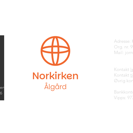
Kontak
Adresse:
Org. nr. 
Mail:
jor
Kontakt
l
Kontakt
t
Øvrig kon
kend
Bankkont
26
Vipps: 97