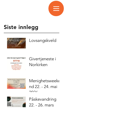
Siste innlegg
Lovsangskveld
Givertjeneste i
Norkirken
Menighetsweeke
nd 22. - 24. mai
2026
Påskevandring
22. - 26. mars