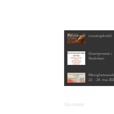
Siste nyheter
Lovsangskveld
Givertjeneste i
Norkirken
Menighetswee
22. - 24. mai 20
Alle nyheter