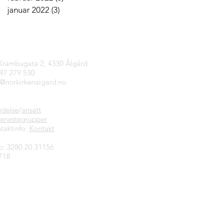
januar 2022
(3)
3 innlegg
tinfo
 Krambugata 2, 4330 Ålgård
997 279 530
n@norkirkenalgard.no
edelse
/
ansatt
jenestegrupper
taktinfo:
Kontakt
o: 3280.20.31156
718