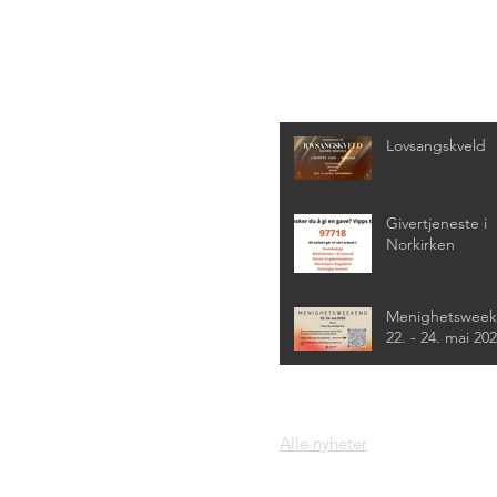
Siste nyheter
Lovsangskveld
Givertjeneste i
Norkirken
Menighetswee
22. - 24. mai 20
Alle nyheter