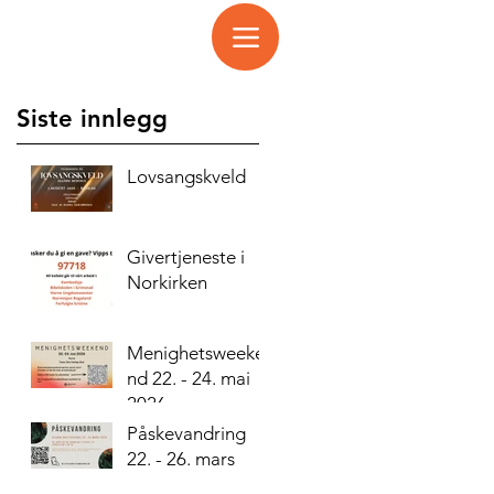
Siste innlegg
Lovsangskveld
Givertjeneste i
Norkirken
Menighetsweeke
nd 22. - 24. mai
2026
Påskevandring
22. - 26. mars