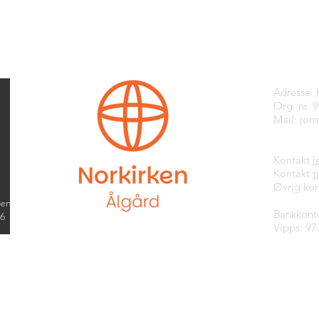
Kontak
Adresse:
Org. nr. 
Mail:
jor
Kontakt
l
Kontakt
t
Øvrig kon
kend
Bankkont
26
Vipps: 97