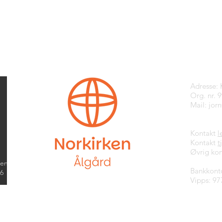
Kontak
Adresse:
Org. nr. 
Mail:
jor
Kontakt
l
Kontakt
t
Øvrig kon
kend
Bankkont
26
Vipps: 97