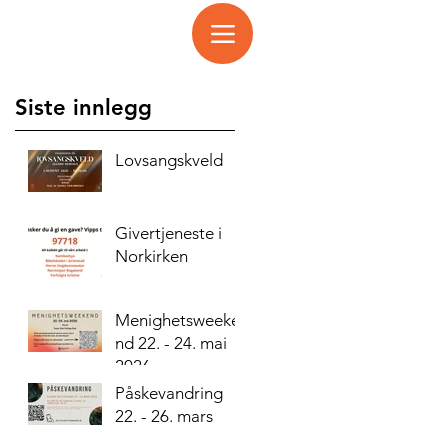
Siste innlegg
Lovsangskveld
Givertjeneste i
Norkirken
Menighetsweeke
nd 22. - 24. mai
2026
Påskevandring
22. - 26. mars