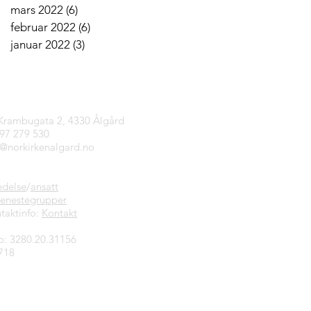
mars 2022
(6)
6 innlegg
februar 2022
(6)
6 innlegg
januar 2022
(3)
3 innlegg
tinfo
 Krambugata 2, 4330 Ålgård
997 279 530
n@norkirkenalgard.no
edelse
/
ansatt
jenestegrupper
taktinfo:
Kontakt
o: 3280.20.31156
718