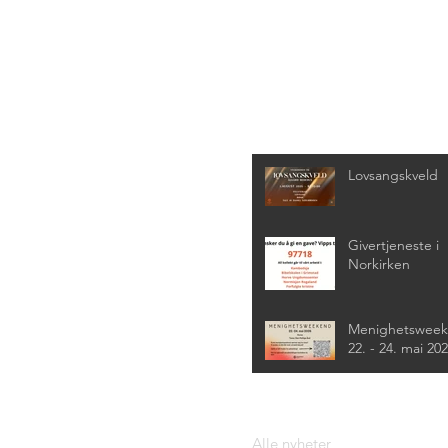
Siste nyheter
Lovsangskveld
Givertjeneste i
Norkirken
Menighetswee
22. - 24. mai 20
Alle nyheter